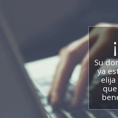
Su do
ya es
elij
que 
bene