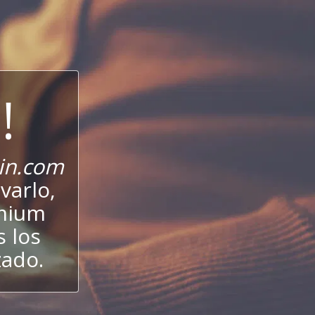
!
in.com
varlo,
emium
s los
zado.